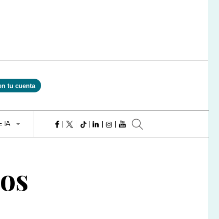
en tu cuenta
E IA
sos