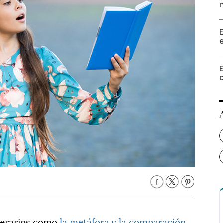
E
e
e
iterarios como
la metáfora y la comparación
,