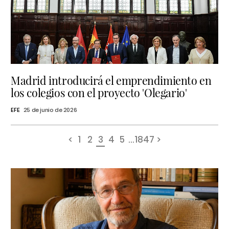
Madrid introducirá el emprendimiento en
los colegios con el proyecto 'Olegario'
EFE
25 de junio de 2026
<
1
2
3
4
5
...
1847
>