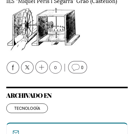
IES “Miquel Peris i Segarra” Grao (Castellón)
0
0
ARCHIVADO EN
TECNOLOGÍA