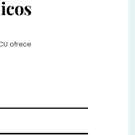
licos
ECU ofrece