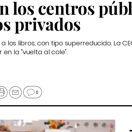
n los centros púb
los privados
 a los libros, con tipo superreducido. La C
n la "vuelta al cole".
0