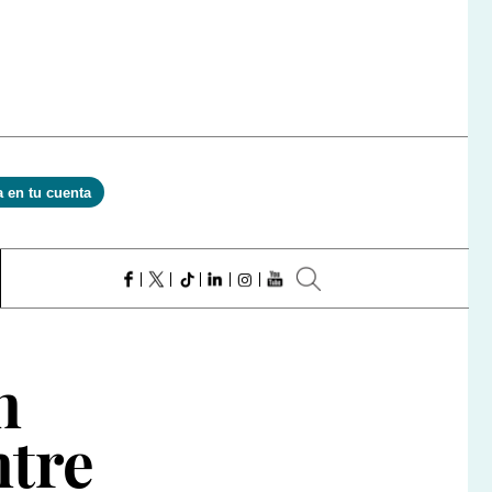
a en tu cuenta
n
ntre