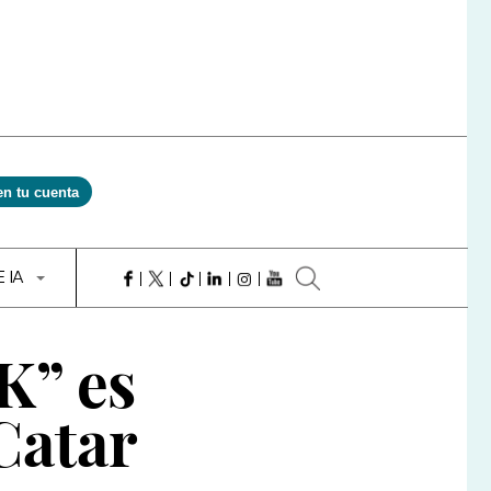
en tu cuenta
E IA
K” es
Catar