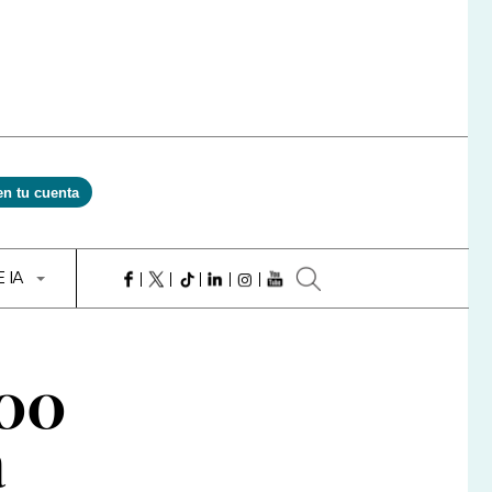
en tu cuenta
E IA
800
a