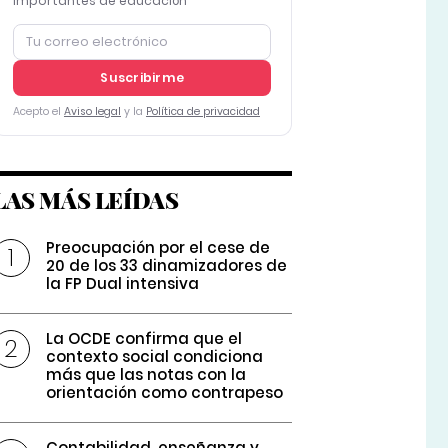
importantes de educación
Suscribirme
Acepto el
Aviso legal
y la
Política de privacidad
LAS MÁS LEÍDAS
Preocupación por el cese de
20 de los 33 dinamizadores de
la FP Dual intensiva
La OCDE confirma que el
contexto social condiciona
más que las notas con la
orientación como contrapeso
Contabilidad, enseñanza y