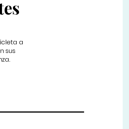
tes
icleta a
n sus
nza.