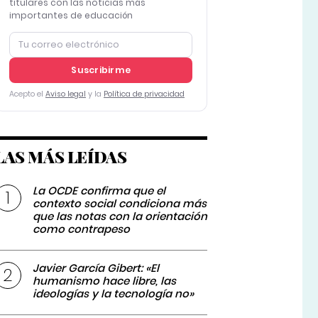
titulares con las noticias más
importantes de educación
Suscribirme
Acepto el
Aviso legal
y la
Política de privacidad
LAS MÁS LEÍDAS
La OCDE confirma que el
contexto social condiciona más
que las notas con la orientación
como contrapeso
Javier García Gibert: «El
humanismo hace libre, las
ideologías y la tecnología no»