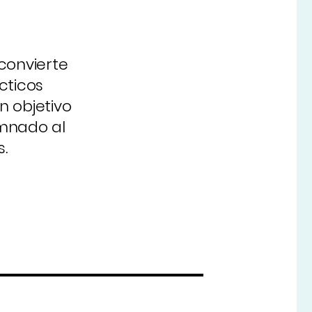
convierte
cticos
n objetivo
umnado al
.