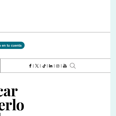
a en tu cuenta
car
erlo