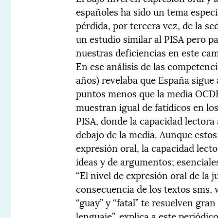
españoles ha sido un tema especi
pérdida, por tercera vez, de la s
un estudio similar al PISA pero p
nuestras deficiencias en este ca
En ese análisis de las competenci
años) revelaba que España sigue 
puntos menos que la media OCDE (
muestran igual de fatídicos en l
PISA, donde la capacidad lectora 
debajo de la media. Aunque estos
expresión oral, la capacidad lect
ideas y de argumentos; esenciale
“El nivel de expresión oral de l
consecuencia de los textos sms,
“guay” y “fatal” te resuelven gra
lenguaje”, explica a este periódi