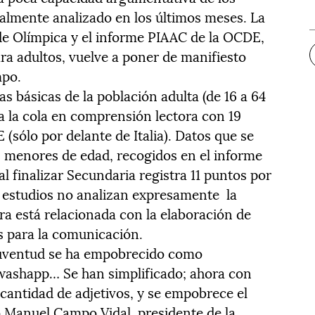
almente analizado en los últimos meses. La
ede Olímpica y el informe PIAAC de la OCDE,
ara adultos, vuelve a poner de manifiesto
mpo.
as básicas de la población adulta (de 16 a 64
a la cola en comprensión lectora con 19
sólo por delante de Italia). Datos que se
os menores de edad, recogidos en el informe
al finalizar Secundaria registra 11 puntos por
 estudios no analizan expresamente la
ora está relacionada con la elaboración de
s para la comunicación.
a juventud se ha empobrecido como
 washapp… Se han simplificado; ahora con
n cantidad de adjetivos, y se empobrece el
co Manuel Campo Vidal, presidente de la