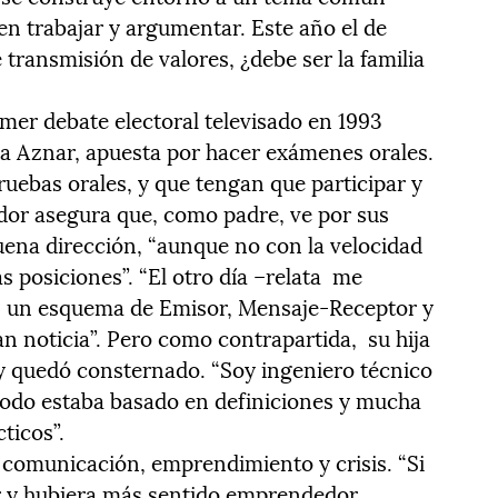
en trabajar y argumentar. Este año el de
 transmisión de valores, ¿debe ser la familia
mer debate electoral televisado en 1993
ía Aznar, apuesta por hacer exámenes orales.
ruebas orales, y que tengan que participar y
ador asegura que, como padre, ve por sus
buena dirección, “aunque no con la velocidad
s posiciones”. “El otro día –relata me
on un esquema de Emisor, Mensaje-Receptor y
n noticia”. Pero como contrapartida, su hija
a, y quedó consternado. “Soy ingeniero técnico
 todo estaba basado en definiciones y mucha
ticos”.
e comunicación, emprendimiento y crisis. “Si
y hubiera más sentido emprendedor,