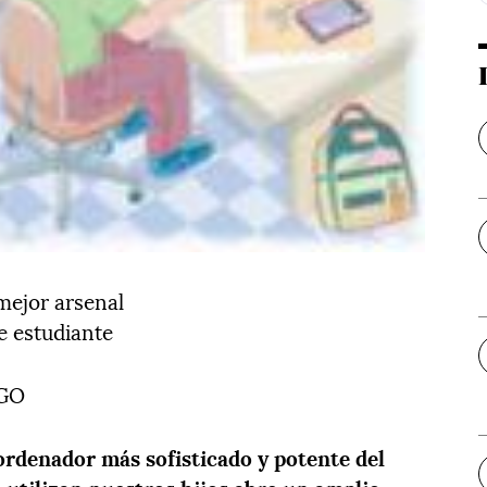
 mejor arsenal
de estudiante
GO
 ordenador más sofisticado y potente del
 utilizan nuestros hijos abre un amplio