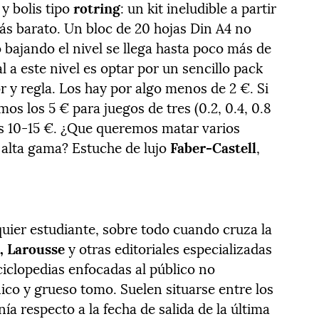
 y bolis tipo
rotring
: un kit ineludible a partir
más barato. Un bloc de 20 hojas Din A4 no
o bajando el nivel se llega hasta poco más de
al a este nivel es optar por un sencillo pack
 y regla. Los hay por algo menos de 2 €. Si
os los 5 € para juegos de tres (0.2, 0.4, 0.8
s 10-15 €. ¿Que queremos matar varios
a alta gama? Estuche de lujo
Faber-Castell
,
lquier estudiante, sobre todo cuando cruza la
, Larousse
y otras editoriales especializadas
ciclopedias enfocadas al público no
nico y grueso tomo. Suelen situarse entre los
ía respecto a la fecha de salida de la última