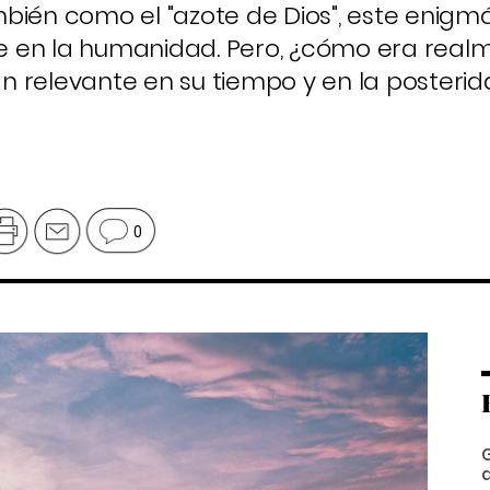
bién como el "azote de Dios", este enigmá
e en la humanidad. Pero, ¿cómo era real
tan relevante en su tiempo y en la posteri
0
G