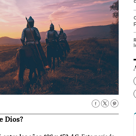
C
de Dios?