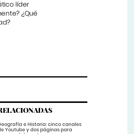
tico líder
mente? ¿Qué
dad?
RELACIONADAS
eografía e Historia: cinco canales
de Youtube y dos páginas para