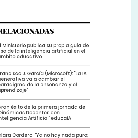
RELACIONADAS
l Ministerio publica su propia guía de
so de la inteligencia artificial en el
ámbito educativo
rancisco J. García (Microsoft): "La IA
generativa va a cambiar el
paradigma de la enseñanza y el
aprendizaje"
Gran éxito de la primera jornada de
'Dinámicas Docentes con
nteligencia Artificial' educaIA
Clara Cordero: "Ya no hay nada puro;