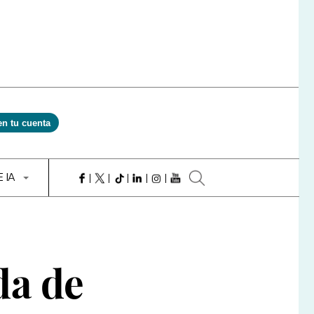
en tu cuenta
E IA
da de