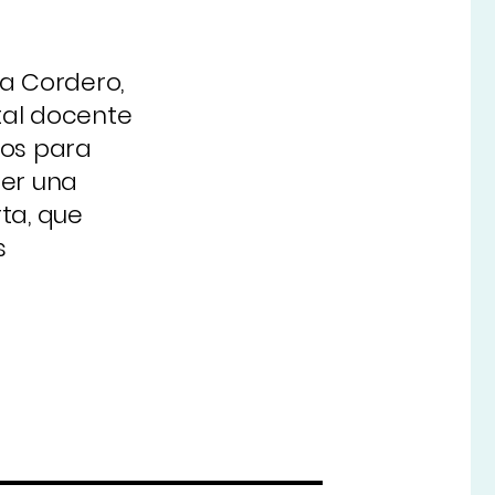
a Cordero,
tal docente
mos para
ner una
ta, que
s