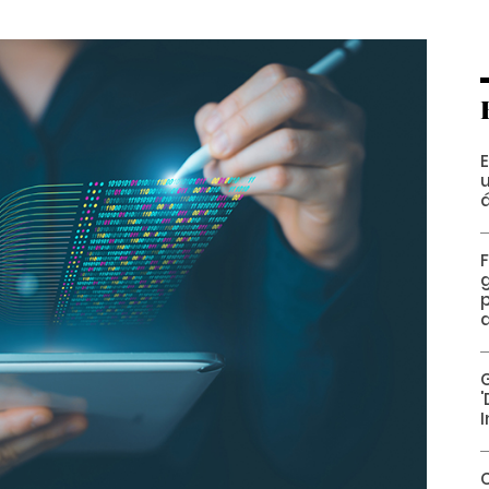
E
u
F
I