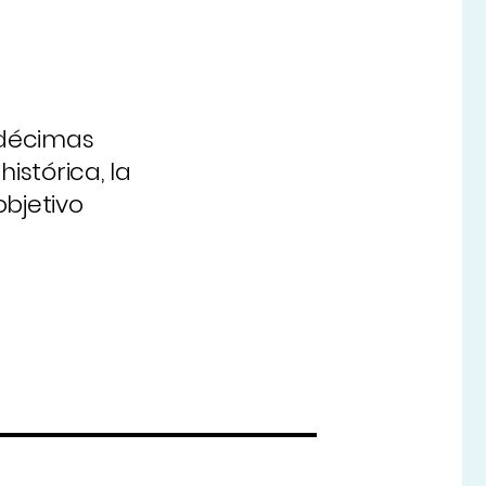
 décimas
istórica, la
bjetivo