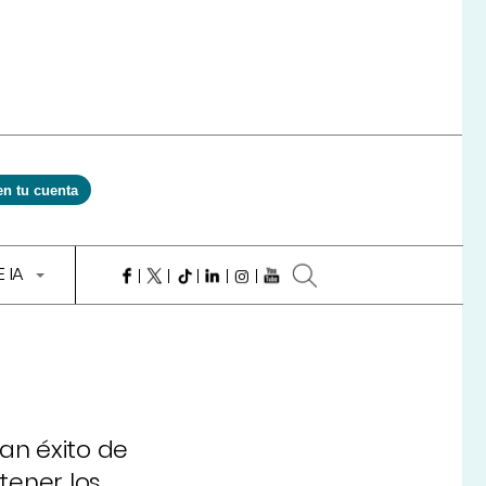
en tu cuenta
E IA
ran éxito de
tener los