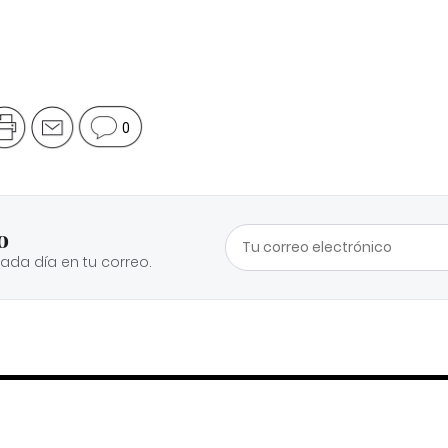
0
o
cada día en tu correo.