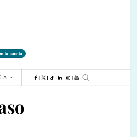
en tu cuenta
E IA
aso