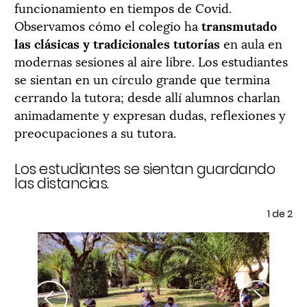
funcionamiento en tiempos de Covid.
Observamos cómo el colegio ha
transmutado
las clásicas y tradicionales tutorías
en aula en
modernas sesiones al aire libre. Los estudiantes
se sientan en un círculo grande que termina
cerrando la tutora; desde allí alumnos charlan
animadamente y expresan dudas, reflexiones y
preocupaciones a su tutora.
Los estudiantes se sientan guardando
De
las distancias.
re
e 2
1
de 2
Previous
Next