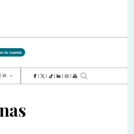
en tu cuenta
E IA
onas