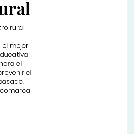
ural
ro rural
 el mejor
educativa
hora el
revenir el
 pasado,
u comarca.