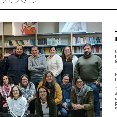
p
H
f
p