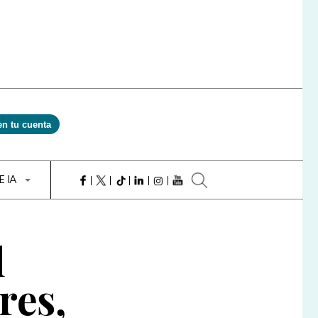
en tu cuenta
E IA
l
res,