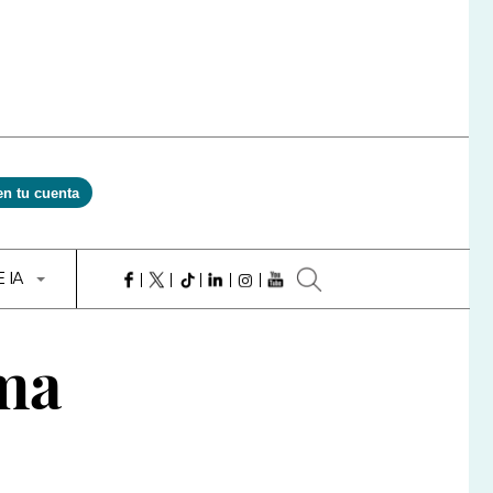
en tu cuenta
E IA
ema