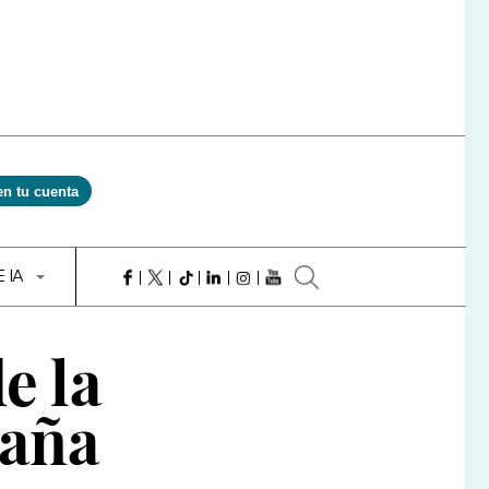
en tu cuenta
E IA
e la
paña