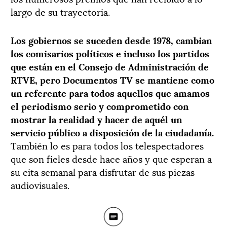
largo de su trayectoria.
Los gobiernos se suceden desde 1978, cambian
los comisarios pol
í
ticos e incluso los partidos
que est
á
n en el Consejo de Administraci
ó
n de
RTVE, pero Documentos TV se mantiene como
un referente para todos aquellos que amamos
el periodismo serio y comprometido con
mostrar la realidad y hacer de aqu
é
l un
servicio p
ú
blico a disposici
ó
n de la ciudadan
í
a.
También lo es para todos los telespectadores
que son fieles desde hace años y que esperan a
su cita semanal para disfrutar de sus piezas
audiovisuales.