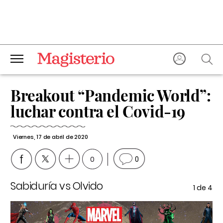
Breakout “Pandemic World”:
luchar contra el Covid-19
Viernes, 17 de abril de 2020
0
0
Sabiduría vs Olvido
P
e 4
1
de 4