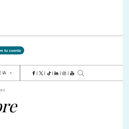
en tu cuenta
E IA
erú
bre