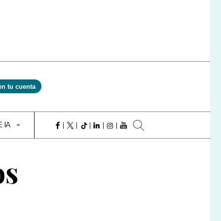
en tu cuenta
E IA
os