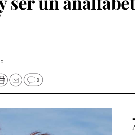
y ser un analfabe
”
20
0