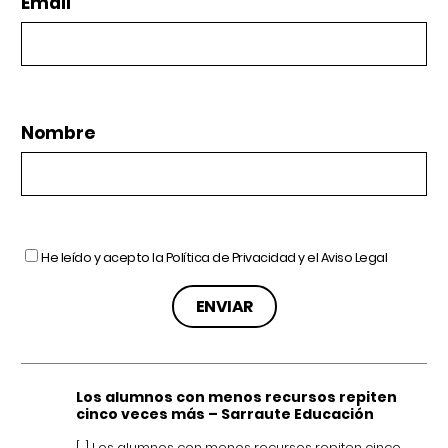
Email
Nombre
He leído y acepto la
Política de Privacidad
y el
Aviso Legal
Los alumnos con menos recursos repiten
cinco veces más – Sarraute Educación
[…] Los alumnos con menos recursos repiten cinco