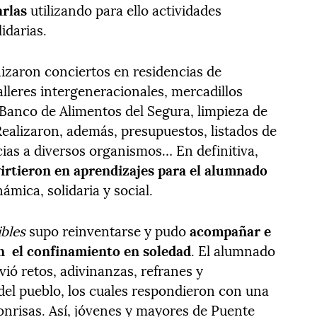
arlas
utilizando para ello actividades
idarias.
izaron conciertos en residencias de
alleres intergeneracionales, mercadillos
 Banco de Alimentos del Segura, limpieza de
Realizaron, además, presupuestos, listados de
cias a diversos organismos… En definitiva,
virtieron en aprendizajes para el alumnado
ámica, solidaria y social.
ibles
supo reinventarse y pudo
acompañar e
n
el confinamiento en soledad
. El alumnado
vió retos, adivinanzas, refranes y
el pueblo, los cuales respondieron con una
onrisas. Así, jóvenes y mayores de Puente