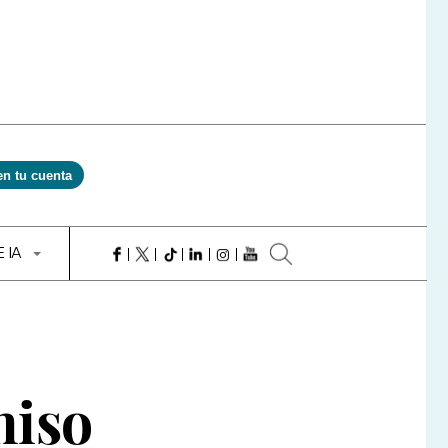
en tu cuenta
E IA
miso