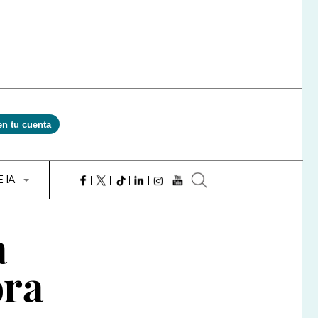
en tu cuenta
E IA
a
ora