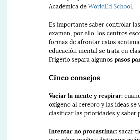
Académica de
WorldEd School
.
Es importante saber controlar la
examen, por ello, los centros es
formas de afrontar estos sentimi
educación mental se trata en clas
Frigerio separa algunos
pasos par
Cinco consejos
Vaciar la mente y respirar:
cuand
oxígeno al cerebro y las ideas se
clasificar las prioridades y sabe
Intentar no procastinar:
sacar ti
que saber medir y distinguir cuán