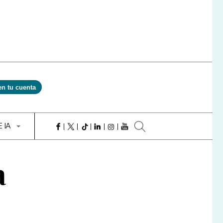
en tu cuenta
E IA
a