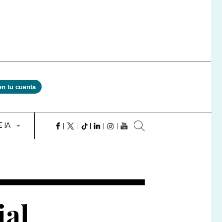
en tu cuenta
E IA
ial