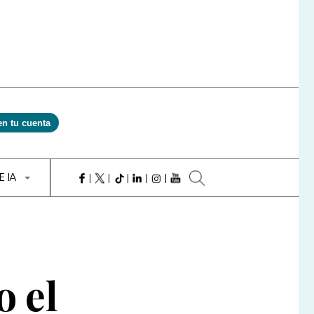
en tu cuenta
E IA
o el