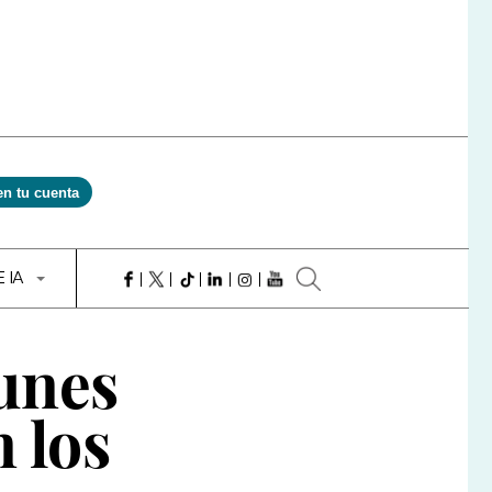
en tu cuenta
E IA
unes
 los