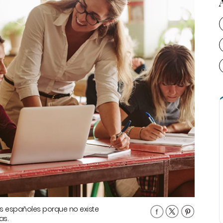
os españoles porque no existe
as.