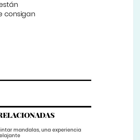
 están
e consigan
RELACIONADAS
Pintar mandalas, una experiencia
relajante