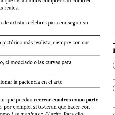
ye a que los alumnos comprendan cómo el
s reales.
n de artistas célebres para conseguir su
o pictórico más realista, siempre con sus
zo, el modelado o las curvas para
onar la paciencia en el arte.
grar que puedan
recrear cuadros como parte
e, por ejemplo, si tuvieran que hacer con
 como
Las meninas
o
El grito
. Para ello,