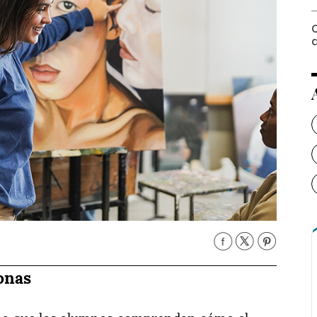
a
onas