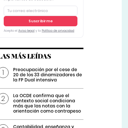
Suscribirme
Acepto el
Aviso legal
y la
Política de privacidad
LAS MÁS LEÍDAS
Preocupación por el cese de
20 de los 33 dinamizadores de
la FP Dual intensiva
La OCDE confirma que el
contexto social condiciona
más que las notas con la
orientación como contrapeso
Contabilidad, enseñanza y