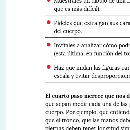
Muéstrales un dibujo de una f
que es más difícil).
Pídeles que extraigan sus cara
del cuerpo.
Invítales a analizar cómo podr
(esta última, en función del to
Haz que midan las figuras pa
escala y evitar desproporcion
El cuarto paso merece que nos 
que sepan medir cada una de las p
cuerpo. Por ejemplo, que entien
que el tronco, que las manos debe
piernas deben tener longitud simi