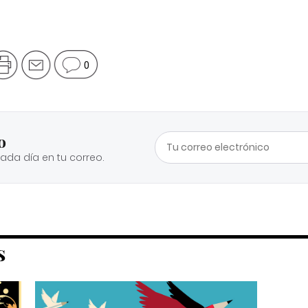
0
o
cada día en tu correo.
S