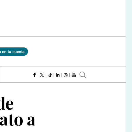
a en tu cuenta
de
ato a