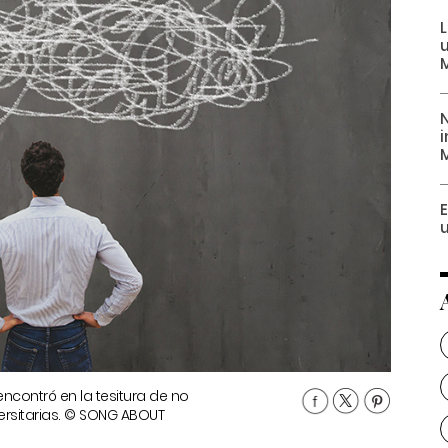
u
N
ncontró en la tesitura de no
ersitarias. © SONG ABOUT