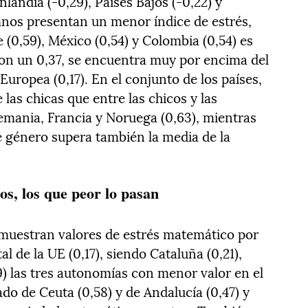
nlandia (-0,29), Países Bajos (-0,22) y
mnos presentan un menor índice de estrés,
 (0,59), México (0,54) y Colombia (0,54) es
on un 0,37, se encuentra muy por encima del
uropea (0,17). En el conjunto de los países,
las chicas que entre las chicos y las
emania, Francia y Noruega (0,63), mientras
e género supera también la media de la
os, los que peor lo pasan
muestran valores de estrés matemático por
al de la UE (0,17), siendo Cataluña (0,21),
,29) las tres autonomías con menor valor en el
ado de Ceuta (0,58) y de Andalucía (0,47) y