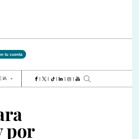
en tu cuenta
E IA
ara
y por