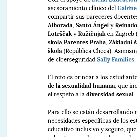
asesoramiento clínico del
Gabine
compartir sus pareceres docentes
Alborada
,
Santo Ángel
y
Reinad
Lotrščak
y
Ružičnjak
en Zagreb (
skola Parentes Praha
,
Základní š
škola
(República Checa). Asimism
de ciberseguridad
Sally Families
.
El reto es brindar a los estudian
de la sexualidad humana
, que in
el respeto a la
diversidad sexual
.
Para ello se están desarrollando 
necesidades específicas de los es
educativo inclusivo y seguro, qu
sobre temas relacionados con la