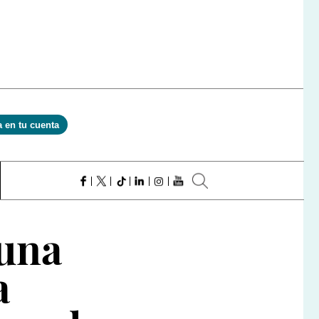
a en tu cuenta
 una
a