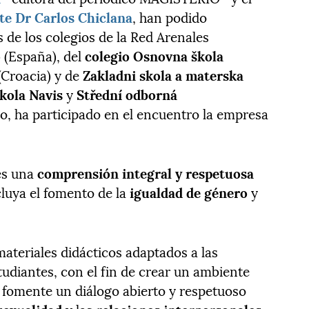
te Dr Carlos Chiclana
, han podido
 de los colegios de la Red Arenales
o
(España), del
colegio Osnovna škola
Croacia) y de
Zakladni skola a materska
kola Navis
y
Střední odborná
o, ha participado en el encuentro la empresa
tes una
comprensión integral y respetuosa
cluya el fomento de la
igualdad de género
y
materiales didácticos adaptados a las
tudiantes, con el fin de crear un ambiente
e fomente un diálogo abierto y respetuoso
sexualidad
y las
relaciones interpersonales
.