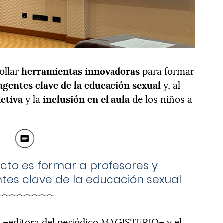
rollar
herramientas innovadoras
para formar
agentes clave de la educación sexual
y, al
activa
y la
inclusión en el aula
de los niños a
yecto es formar a profesores y
es clave de la educación sexual
n
–editora del periódico MAGISTERIO– y el