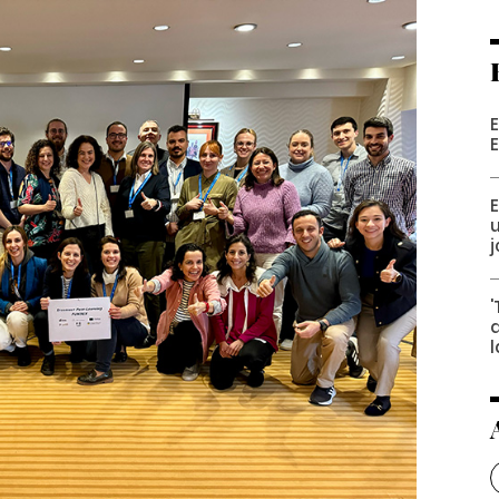
E
'
l