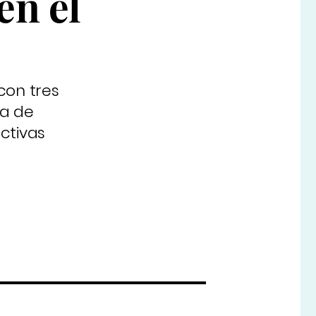
en el
con tres
na de
ctivas