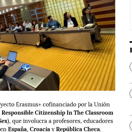
oyecto Erasmus+ cofinanciado por la Unión
d Responsible Citizenship In The Classroom
Sex
), que involucra a profesores, educadores
 en
España
,
Croacia
y
República Checa
.