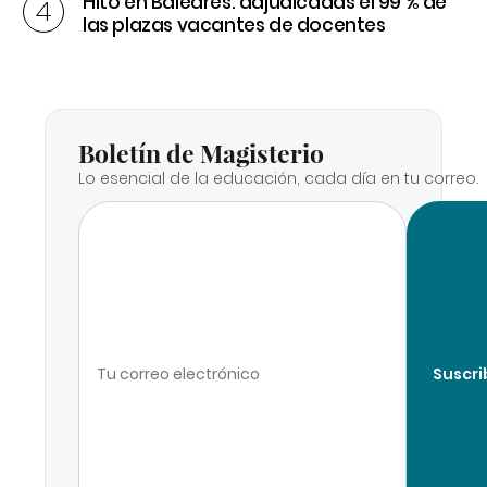
Hito en Baleares: adjudicadas el 99 % de
las plazas vacantes de docentes
Boletín de Magisterio
Lo esencial de la educación, cada día en tu correo.
Suscri