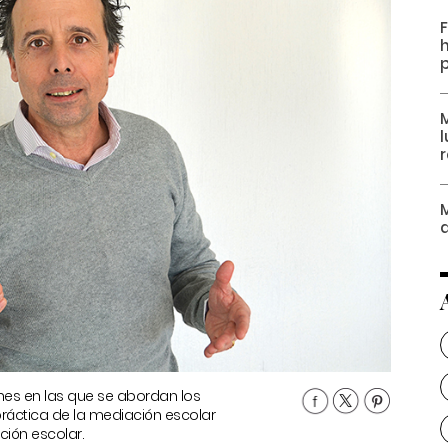
F
M
r
M
d
iones en las que se abordan los
ráctica de la mediación escolar
ción escolar.