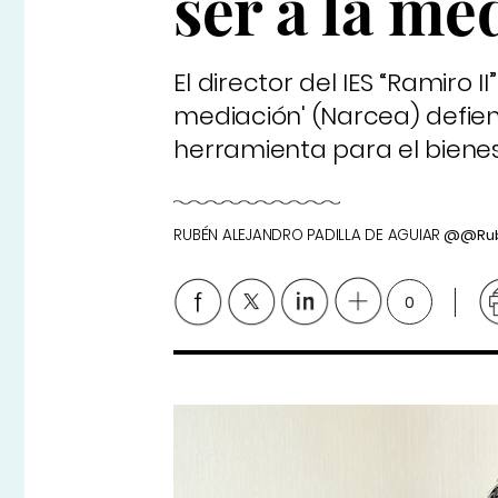
ser a la me
El director del IES “Ramiro 
mediación' (Narcea) defie
herramienta para el bienes
RUBÉN ALEJANDRO PADILLA DE AGUIAR
@@Rube
0