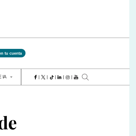
en tu cuenta
E IA
 de