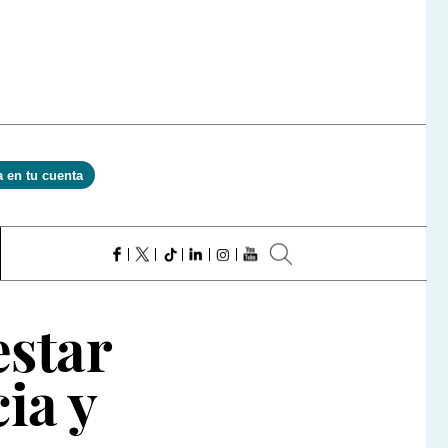
a en tu cuenta
estar
ia y