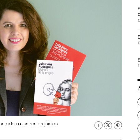
d
E
r
or todos nuestros prejuicios