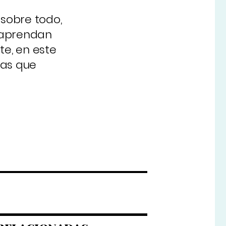
 sobre todo,
e aprendan
e, en este
las que