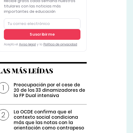
Recibe gratis cada semana nuestros
titulares con las noticias más
importantes de educación
Suscribirme
Acepto el
Aviso legal
y la
Política de privacidad
LAS MÁS LEÍDAS
Preocupación por el cese de
20 de los 33 dinamizadores de
la FP Dual intensiva
La OCDE confirma que el
contexto social condiciona
más que las notas con la
orientación como contrapeso