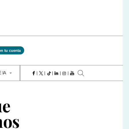
en tu cuenta
E IA
ue
nos