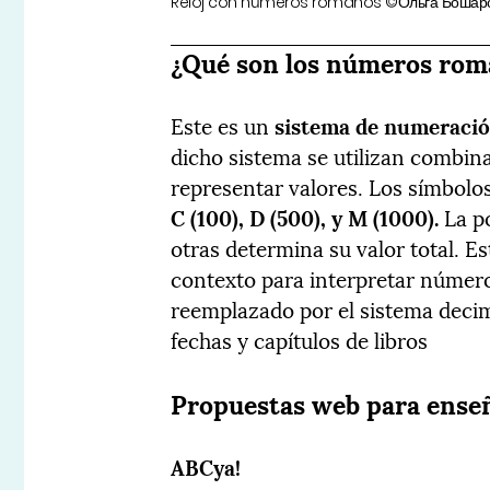
Reloj con números romanos ©Ольга Бошар
¿Qué son los números ro
Este es un
sistema de numeraci
dicho sistema se utilizan combina
representar valores. Los símbo
C (100), D (500), y M (1000).
La po
otras determina su valor total. E
contexto para interpretar númer
reemplazado por el sistema decima
fechas y capítulos de libros
Propuestas web para ens
ABCya!