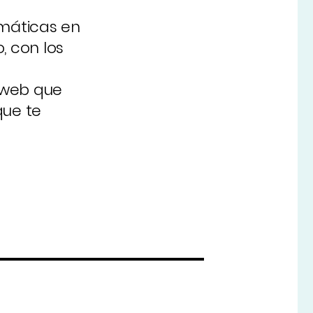
máticas en
, con los
 web que
que te