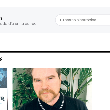
o
cada día en tu correo.
S