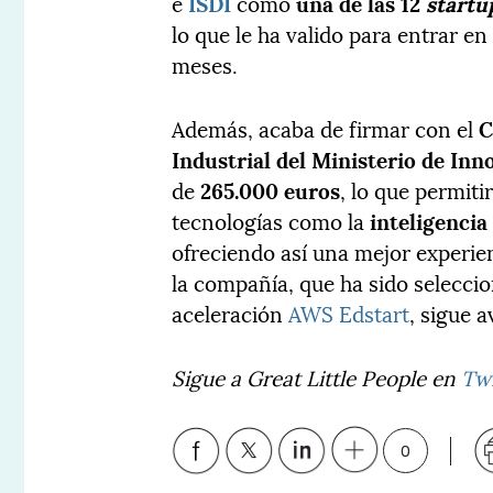
e
ISDI
como
una de las 12
startu
lo que le ha valido para entrar e
meses.
Además, acaba de firmar con el
C
Industrial del Ministerio de Inn
de
265.000 euros
, lo que permiti
tecnologías como la
inteligencia 
ofreciendo así una mejor experie
la compañía, que ha sido selecci
aceleración
AWS Edstart
, sigue 
Sigue a Great Little People en
Twi
0