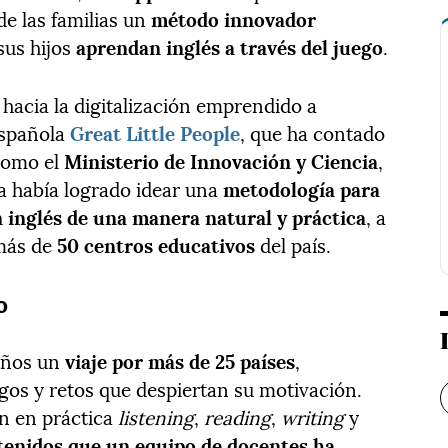
de las familias un
método innovador
sus hijos
aprendan inglés a través del juego
.
 hacia la digitalización emprendido a
spañola
Great Little
People
, que ha contado
 como el
Ministerio de Innovación y Ciencia
,
a había logrado idear una
metodología para
 inglés de una manera natural y práctica
, a
 más de
50 centros educativos
del país.
o
niños un
viaje por más de 25 países
,
gos y retos que despiertan su motivación.
n en práctica
listening
,
reading
,
writing
y
tenidos que un equipo de docentes ha