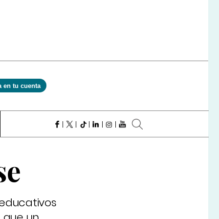
a en tu cuenta
se
 educativos
l que un