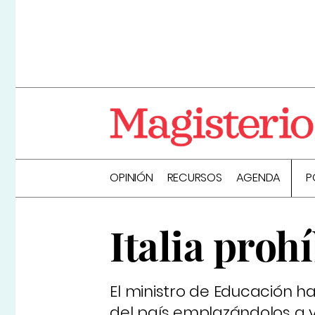
OPINIÓN
RECURSOS
AGENDA
P
Italia proh
El ministro de Educación h
del país emplazándolos a ve